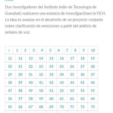
Dos investigadores del Instituto Indio de Tecnología de
Guwahati, realizaron una estancia de investigaciónen la FICH.
La idea es avanzar en el desarrollo de un proyecto conjunto
sobre clasificación de emociones a partir del análisis de
señales de voz.
Previous
«
1
2
3
4
5
6
7
8
9
10
11
12
13
14
15
16
17
18
19
20
21
22
23
24
25
26
27
28
29
30
31
32
33
34
35
36
37
38
39
40
41
42
43
44
45
46
47
48
49
50
51
52
53
54
55
56
57
58
59
60
61
62
63
64
65
66
67
68
69
70
71
72
73